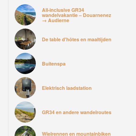
All-inclusive GR34
wandelvakantie – Douarnenez
→ Audierne
De table d'hôtes en maaltijden
Buitenspa
Elektrisch laadstation
GR34 en andere wandelroutes
GR34 à proximité de la pointe de Bezellec
Wielrennen en mountainbiken