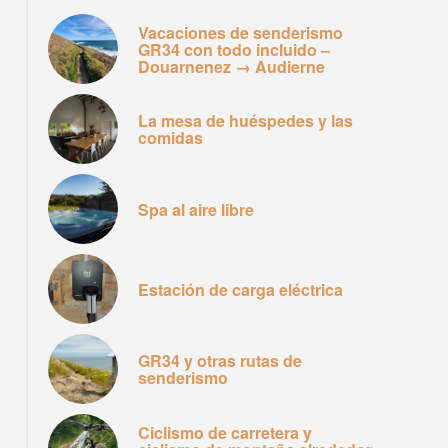
Vacaciones de senderismo
GR34 con todo incluido –
Douarnenez → Audierne
La mesa de huéspedes y las
comidas
Spa al aire libre
Estación de carga eléctrica
GR34 y otras rutas de
senderismo
Ciclismo de carretera y
Détente au spa extérieur